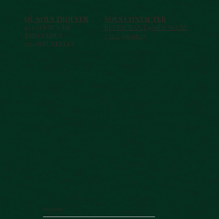
OÙ NOUS TROUVER
NOUS CONTACTER
453 AVENUE DE
RESTAURANT@MENSSA.BE
TERVUEREN
+32 2 346.66.15
1150 BRUXELLES
Newsletter