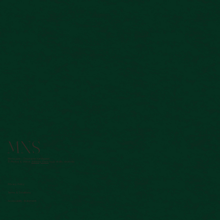
MNS
Menssa.be | Christophe Hardiquest
© Photos & Vidéos
Anthony Florio
tous droits réservés
Privacy Policy
Terms & Conditions
Accessibility Statement